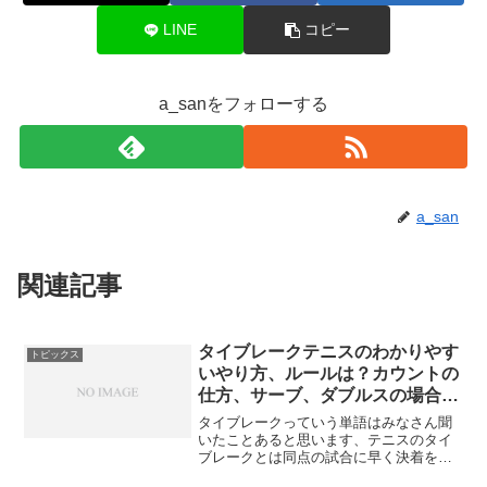
LINE
コピー
a_sanをフォローする
a_san
関連記事
タイブレークテニスのわかりやす
トピックス
いやり方、ルールは？カウントの
仕方、サーブ、ダブルスの場合
は？
タイブレークっていう単語はみなさん聞
いたことあると思います、テニスのタイ
ブレークとは同点の試合に早く決着をつ
けることを言います。各セットの最終盤