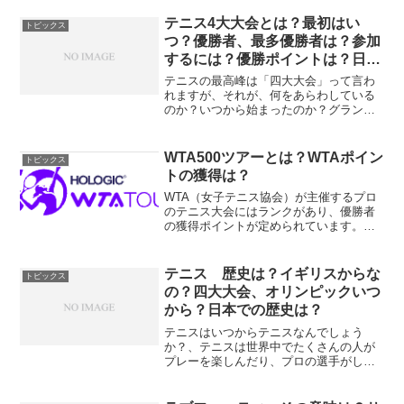
や試合の最後の場面で行われます、どん
なときにどうやってタイブレークを行う
テニス4大大会とは？最初はい
トピックス
のかを解説していきましょ...
つ？優勝者、最多優勝者は？参加
するには？優勝ポイントは？日本
人の成績は？
テニスの最高峰は「四大大会」って言わ
れますが、それが、何をあらわしている
のか？いつから始まったのか？グランド
スラムとは何が違うのか？など、初めて
に方でもわかりやすく書いてみました。
テニス4大大会とは何を指すのでしょう
WTA500ツアーとは？WTAポイン
トピックス
か？プロのテニスの大会は...
トの獲得は？
WTA（女子テニス協会）が主催するプロ
のテニス大会にはランクがあり、優勝者
の獲得ポイントが定められています。そ
れぞれのランクの大会に参加して､ポイン
トを獲得し、上のランクの大会に出場し
ていきます。その中でも、WTA500と呼
テニス 歴史は？イギリスからな
トピックス
ばれる大会につい...
の？四大大会、オリンピックいつ
から？日本での歴史は？
テニスはいつからテニスなんでしょう
か？、テニスは世界中でたくさんの人が
プレーを楽しんだり、プロの選手がしの
ぎを削る戦いを世界中で繰り広げたり、
ポピュラーなスポーツとして知られてい