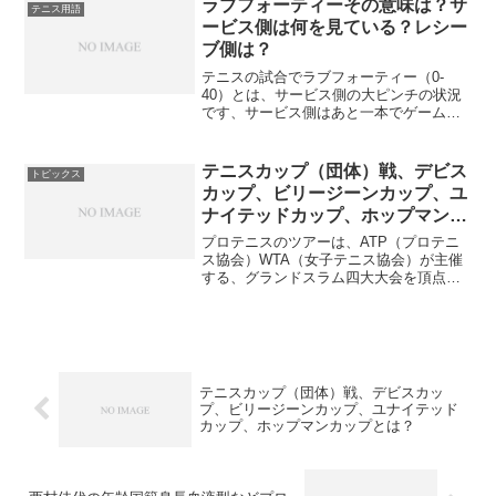
ますが、その歴史について簡単にまとめ
ラブフォーティーその意味は？サ
テニス用語
てみましょう。テニス歴史 ...
ービス側は何を見ている？レシー
ブ側は？
テニスの試合でラブフォーティー（0-
40）とは、サービス側の大ピンチの状況
です、サービス側はあと一本でゲームを
とられてしまいます。では、こんな時に
選手は何をすればよいのでしょうか？テ
ニスを見ているときに、選手が何を考え
テニスカップ（団体）戦、デビス
トピックス
ているかを想像しながら...
カップ、ビリージーンカップ、ユ
ナイテッドカップ、ホップマンカ
ップとは？
プロテニスのツアーは、ATP（プロテニ
ス協会）WTA（女子テニス協会）が主催
する、グランドスラム四大大会を頂点と
するピラミッドで構成されています。た
とえば、ATPツアーではATPツアーはこ
うした構成になっています。選手はグラ
ンドスラムを目指...
テニスカップ（団体）戦、デビスカッ
プ、ビリージーンカップ、ユナイテッド
カップ、ホップマンカップとは？