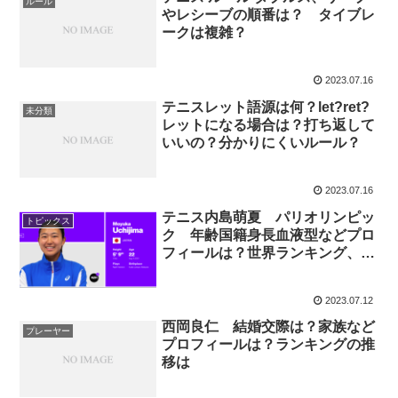
ルール
やレシーブの順番は？ タイブレ
ークは複雑？
2023.07.16
テニスレット語源は何？let?ret?
未分類
レットになる場合は？打ち返して
いいの？分かりにくいルール？
2023.07.16
テニス内島萌夏 パリオリンピッ
トピックス
ク 年齢国籍身長血液型などプロ
フィールは？世界ランキング、グ
ランドスラム成績は？
2023.07.12
西岡良仁 結婚交際は？家族など
プレーヤー
プロフィールは？ランキングの推
移は