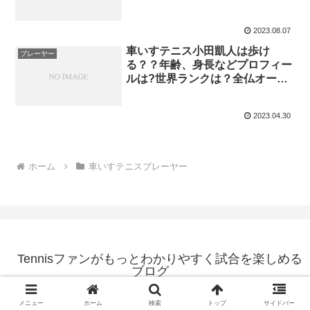
ば？
2023.08.07
車いすテニス小田凱人は歩け
プレーヤー
る？？年齢、身長などプロフィー
ルは?世界ランクは？全仏オープ
ン優勝！ギネス記録は？
2023.04.30
ホーム
車いすテニスプレーヤー
Tennisファンがもっとわかりやすく試合を楽しめる
ブログ
© 2023 Tennisファンがもっとわかりやすく試合を楽しめるブログ.
メニュー
ホーム
検索
トップ
サイドバー