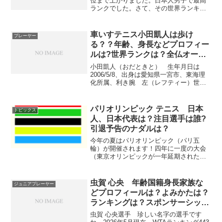
位まで上がりました。日本人男子で最高
ランクでした。さて、その世界ランキン
グってどうやって決めるのでしょうか。
上がったり下がったりするのはどうして
なのか、調べてみました。テニス世界ラ
車いすテニス小田凱人は歩け
プレーヤー
ンキングとはテ...
る？？年齢、身長などプロフィー
ルは?世界ランクは？全仏オープ
ン優勝！ギネス記録は？
小田凱人（おだときと） 生年月日は
2006/5/8、出身は愛知県一宮市、東海理
化所属、利き腕 左（レフティー）世界
ランニング1位の車いすテニスプレーヤー
について、調べてみました。わかりやす
くお伝えしますね。小田凱人は歩ける？
パリオリンピック テニス 日本
トピックス
プライベートな情...
人、日本代表は？注目選手は誰?
引退予告のナダルは？
今年の夏はパリオリンピック（パリ五
輪）が開催されます！四年に一度の大会
（東京オリンピックが一年延期されたの
で、三年ぶりです）、もちろん、テニス
も開催競技の一つです。テニスの日本代
表は誰か？ 注目の選手は？今年引退を
虫賀 心央 年齢国籍身長家族な
ジュニアプレーヤー
示唆しているナダル選手は？...
どプロフィールは？よみかたは？
ランキングは？スポンサーシップ
契約は？コロナ後遺症
虫賀 心央選手 珍しい名字の選手です