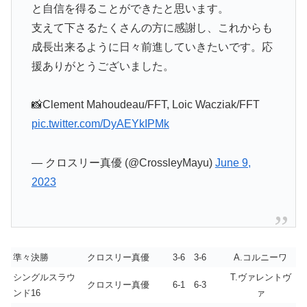
と自信を得ることができたと思います。
支えて下さるたくさんの方に感謝し、これからも
成長出来るように日々前進していきたいです。応
援ありがとうございました。
📸Clement Mahoudeau/FFT, Loic Wacziak/FFT
pic.twitter.com/DyAEYkIPMk
— クロスリー真優 (@CrossleyMayu)
June 9,
2023
準々決勝
クロスリー真優
3-6 3-6
A.コルニーワ
シングルスラウ
T.ヴァレントヴ
クロスリー真優
6-1 6-3
ンド16
ァ