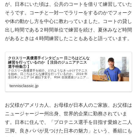
が、日本にいた頃は、公共のコートを借りて練習していた
そうです。コーチと一対一でラリーをするのかでフォーク
や体の動かし方を中心に教わっていました。コートの貸し
出し時間である２時間単位で練習を続け、夏休みなど時間
があるときは４時間練習したこともあると語っています。
クロスリー真優選手インタビュー 日ごろはどんな
練習を行っているのか 【 注目のジュニアテニス
選手特集① 】
クロスリー真優選手を紹介。どのようなきっかけでテニス
を始め、日ごろはどんな練習を行っているのか。 2019 年
全日本ジュニア 14 歳以下女子、 RSK 全国選抜ジュニア
U13 女子覇者にインタビュー。将来の活躍が期待される注
目のジュニア選...
tennisclassic.jp
お父様がアメリカ人、お母様が日本人のご家族、お父様は
ニュージャージー州出身、世界的企業に勤務されていま
す。日本に住んで、「プロテニス選手を目指す愛娘と二人
三脚、良きパパが見つけた日本の魅力」という、番組にも