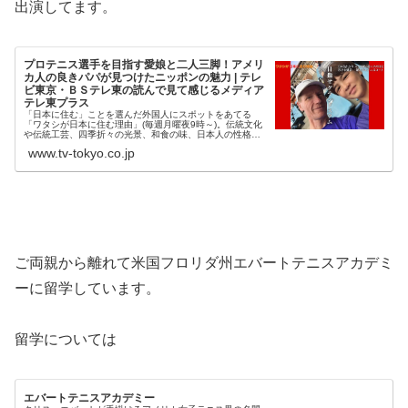
出演してます。
プロテニス選手を目指す愛娘と二人三脚！アメリ
カ人の良きパパが見つけたニッポンの魅力 | テレ
ビ東京・ＢＳテレ東の読んで見て感じるメディア
テレ東プラス
「日本に住む」ことを選んだ外国人にスポットをあてる
「ワタシが日本に住む理由」(毎週月曜夜9時～)。伝統文化
や伝統工芸、四季折々の光景、和食の味、日本人の性格な
ど、日本人が気づかないニッポンの魅力を、彼ら…
www.tv-tokyo.co.jp
ご両親から離れて米国フロリダ州エバートテニスアカデミ
ーに留学しています。
留学については
エバートテニスアカデミー