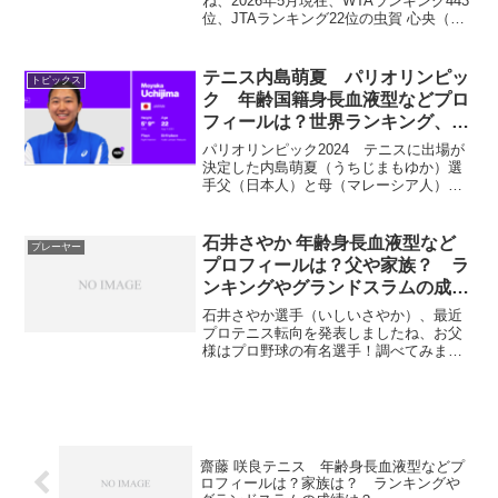
ね、2026年5月現在、WTAランキング443
位、JTAランキング22位の虫賀 心央（む
しか みお）選手を紹介していきましょ
う。虫賀 心央 年齢国籍身長家族などプ
ロフィールは？名前：虫賀心央（むしか
テニス内島萌夏 パリオリンピッ
トピックス
みお）...
ク 年齢国籍身長血液型などプロ
フィールは？世界ランキング、グ
ランドスラム成績は？
パリオリンピック2024 テニスに出場が
決定した内島萌夏（うちじまもゆか）選
手父（日本人）と母（マレーシア人）の
ハーフで、大坂なおみ選手も同じハーフ
と言う事で大坂なおみ選手の次の逸材か
といわれています。JTA（日本テニス協
石井さやか 年齢身長血液型など
プレーヤー
会）ランキング 第...
プロフィールは？父や家族？ ラ
ンキングやグランドスラムの成績
は？
石井さやか選手（いしいさやか）、最近
プロテニス転向を発表しましたね、お父
様はプロ野球の有名選手！調べてみまし
ょう。テニス 石井さやかの年齢身長血液
型などプロフィールは？石井さやか選
手 今年2023年に18歳になる女子プロテ
ニスプレーヤー。生...
齋藤 咲良テニス 年齢身長血液型などプ
ロフィールは？家族は？ ランキングや